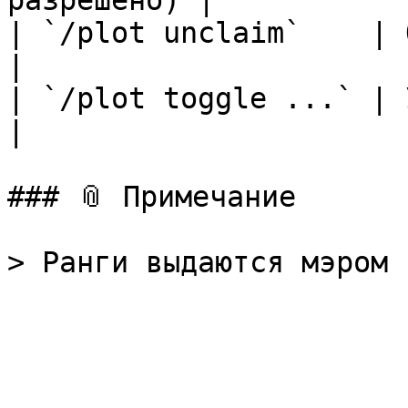
разрешено) |

| `/plot unclaim`    | Освободи
|

| `/plot toggle ...` | Упра
|

### 📎 Примечание
