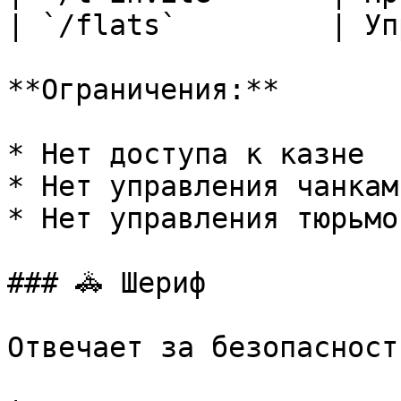
| `/flats`         | Уп
**Ограничения:**

* Нет доступа к казне

* Нет управления чанками
* Нет управления тюрьмой
### 🚓 Шериф

Отвечает за безопасност