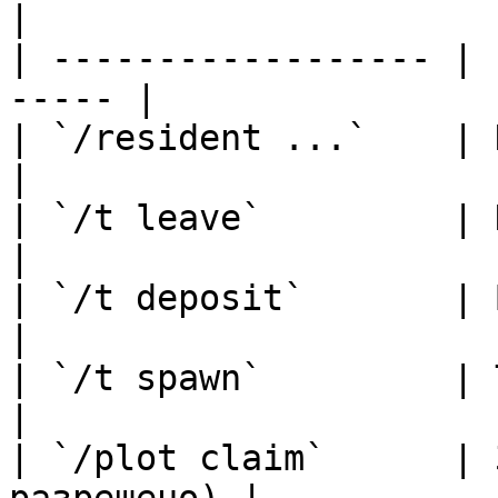
|

| ------------------ | 
----- |

| `/resident ...`    | Команды жите
|

| `/t leave`         | Покинуть гор
|

| `/t deposit`       | Внести
|

| `/t spawn`         | Телепорт в
|

| `/plot claim`      | 