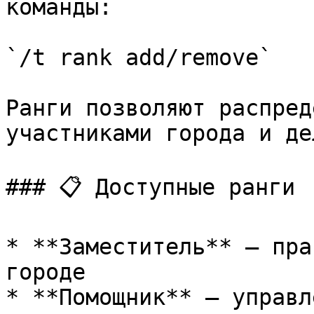
команды:

`/t rank add/remove`

Ранги позволяют распред
участниками города и де
### 📋 Доступные ранги

* **Заместитель** — пра
городе

* **Помощник** — управл