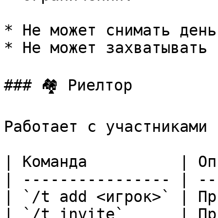
* Не может снимать день
* Не может захватывать 
### 🏘 Риелтор

Работает с участниками 
| Команда          | Оп
| ---------------- | --
| `/t add <игрок>` | Пр
| `/t invite`      | Пр