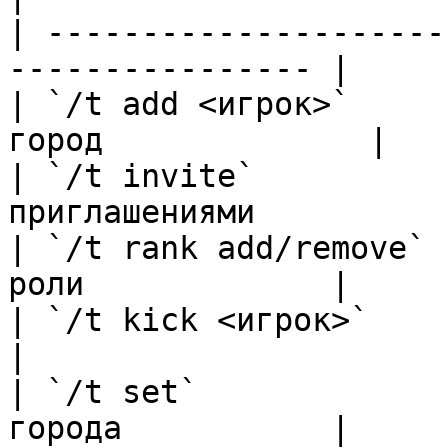
| ---------------------
---------------- |

| `/t add <игрок>`     
город              |

| `/t invite`          
приглашениями           
| `/t rank add/remove` 
роли             |

| `/t kick <игрок>`          | Выг
|

| `/t set`             
города           |
